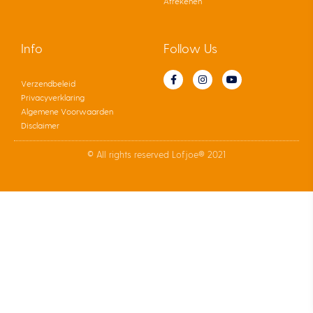
Afrekenen
Info
Follow Us
Verzendbeleid
Privacyverklaring
Algemene Voorwaarden
Disclaimer
© All rights reserved Lofjoe® 2021