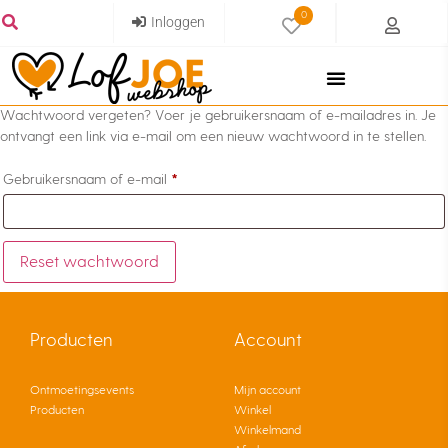
0
Inloggen
Wachtwoord vergeten? Voer je gebruikersnaam of e-mailadres in. Je
ontvangt een link via e-mail om een nieuw wachtwoord in te stellen.
*
Gebruikersnaam of e-mail
Reset wachtwoord
Producten
Account
Ontmoetingsevents
Mijn account
Producten
Winkel
Winkelmand